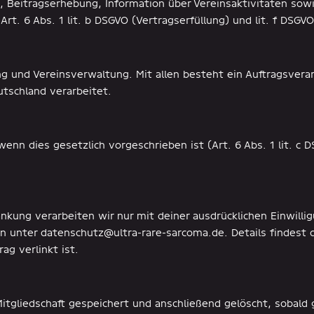
, Beitragserhebung, Information über Vereinsaktivitäten sow
rt. 6 Abs. 1 lit. b DSGVO (Vertragserfüllung) und lit. f DSGV
ing und Vereinsverwaltung. Mit allen besteht ein Auftragsver
tschland verarbeitet.
enn dies gesetzlich vorgeschrieben ist (Art. 6 Abs. 1 lit. c 
nkung verarbeiten wir nur mit deiner ausdrücklichen Einwillig
en unter datenschutz@ultra-rare-sarcoma.de. Details findest 
ag verlinkt ist.
Mitgliedschaft gespeichert und anschließend gelöscht, sobald