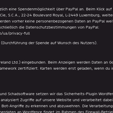
zlich eine Spendenmöglichkeit über PayPal an. Beim Klick au
t Cie, S.C.A., 22-24 Boulevard Royal, L-2449 Luxemburg, weit
werden vorher keine personenbezogenen Daten an PayPal weit
sschließlich die Datenschutzbestimmungen von PayPal:
ua/privacy-full
VO (Durchführung der Spende auf Wunsch des Nutzers).
reland Ltd.) eingebunden. Beim Anzeigen werden Daten an Goo
amework zertifiziert. Karten werden erst geladen, wenn du i
und Schadsoftware setzen wir das Sicherheits-Plugin Wordfenc
analysiert Zugriffe auf unsere Website und verarbeitet dabe
Bot-Angriffe zu erkennen und abzuwehren. Die Verarbeitung 
erdaten an Wordfence findet im Rahmen des Firewall-Betrieb