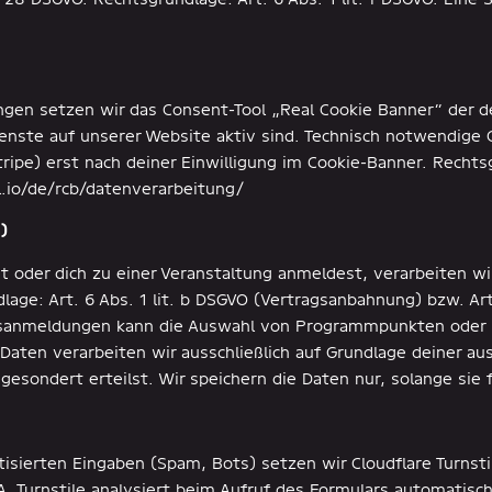
ungen setzen wir das Consent-Tool „Real Cookie Banner“ der 
enste auf unserer Website aktiv sind. Technisch notwendige 
ripe) erst nach deiner Einwilligung im Cookie-Banner. Rechtsg
l.io/de/rcb/datenverarbeitung/
)
t oder dich zu einer Veranstaltung anmeldest, verarbeiten w
age: Art. 6 Abs. 1 lit. b DSGVO (Vertragsanbahnung) bzw. Art.
gsanmeldungen kann die Auswahl von Programmpunkten oder 
aten verarbeiten wir ausschließlich auf Grundlage deiner ausd
 gesondert erteilst. Wir speichern die Daten nur, solange sie 
ierten Eingaben (Spam, Bots) setzen wir Cloudflare Turnstile 
A. Turnstile analysiert beim Aufruf des Formulars automatisc