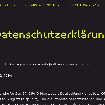
OJEKTE
VERANSTALTUNGEN
MITGLIEDSANTRAG
atenschutzerkläru
schutz-Anfragen: datenschutz@ultra-rare-sarcoma.de
l
 211094
endorfer Str. 57, 56410 Montabaur, Deutschland gehostet. IO
sse, Zugriffszeitpunkt), um die Website bereitzustellen und
 28 DSGVO. Rechtsgrundlage: Art. 6 Abs. 1 lit. f DSGVO. Eine 