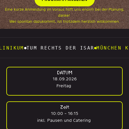
Eine kurze Anmeldung im Voraus hilft uns enorm bei der Planung,
danke!
Wer spontan dazukommt, ist trotzdem herzlich willkommen.
ECHTS DER ISAR
MÜNCHEN KLINIK
18.09.2
DATUM
18.09.2026
Freitag
Zeit
10:00 – 16:15
inkl. Pausen und Catering