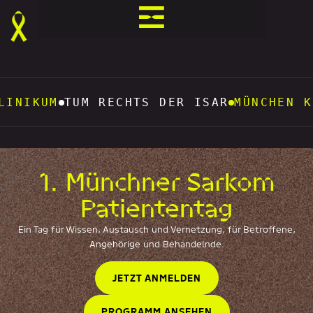
ECHTS DER ISAR
MÜNCHEN KLINIK
18.09.2
1. Münchner Sarkom
Patiententag
Ein Tag für Wissen, Austausch und Vernetzung, für Betroffene,
Angehörige und Behandelnde.
JETZT ANMELDEN
PROGRAMM ANSEHEN