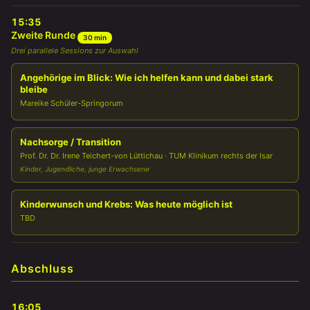
15:35
Zweite Runde
30 min
Drei parallele Sessions zur Auswahl
Angehörige im Blick: Wie ich helfen kann und dabei stark
bleibe
Mareike Schüler-Springorum
Nachsorge / Transition
Prof. Dr. Dr. Irene Teichert-von Lüttichau · TUM Klinikum rechts der Isar
Kinder, Jugendliche, junge Erwachsene
Kinderwunsch und Krebs: Was heute möglich ist
TBD
Abschluss
16:05