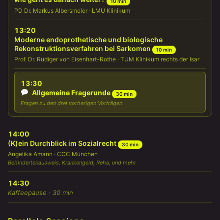
10 min
PD Dr. Markus Albersmeier · LMU Klinikum
13:20
Moderne endoprothetische und biologische
Rekonstruktionsverfahren bei Sarkomen
10 min
Prof. Dr. Rüdiger von Eisenhart-Rothe · TUM Klinikum rechts der Isar
13:30
Allgemeine Fragerunde
30 min
Fragen zu den drei vorherigen Vorträgen
14:00
(K)ein Durchblick im Sozialrecht
30 min
Angelika Amann · CCC München
Behindertenausweis, Krankengeld, Reha, und mehr
14:30
Kaffeepause · 30 min