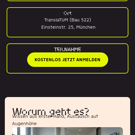
Ort
TranslaTUM (Bau 522)
Einsteinstr. 25, München
TEILNAHME
KOSTENLOS JETZT ANMELDEN
Worum geht es?
Wissen aus erster Hand, Austausch auf
Augenhöhe